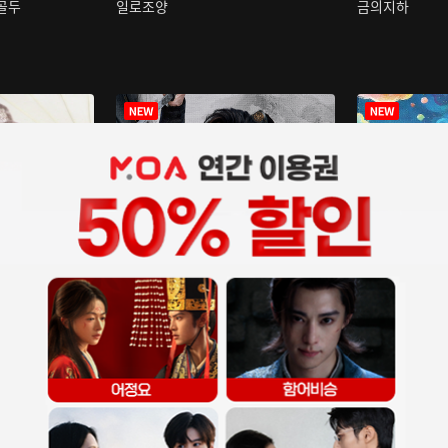
구골두
일로조양
금의지하
장중인
아재저리등니 :