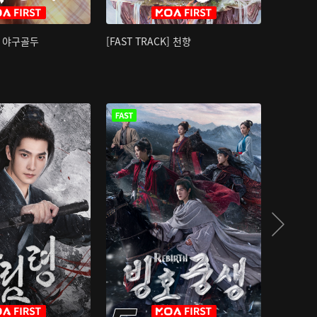
K] 야구골두
[FAST TRACK] 천향
소오강호 