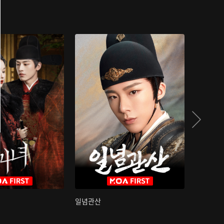
일념관산
국색방화