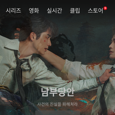
시리즈
영화
실시간
클립
스토어
N
남부당안
사건의 진실을 파헤쳐라