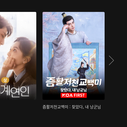
즘활저천교백미 : 찾았다, 내 낭군님
산하침