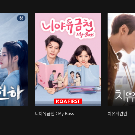
니야유금천 : My Boss
치유계연인