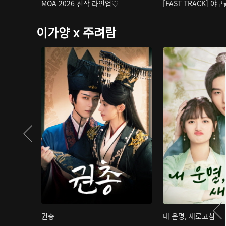
MOA 2026 신작 라인업♡
[FAST TRACK] 야
이가양 x 주려람
권총
내 운명, 새로고침