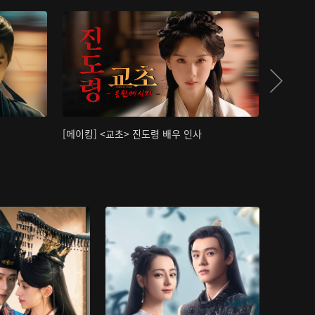
[메이킹] <교초> 진도령 배우 인사
[메이킹]