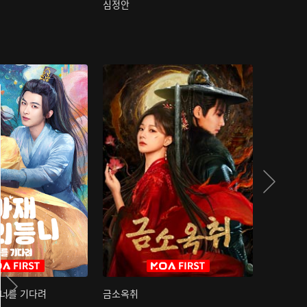
심정안
여과성음유
 너를 기다려
금소옥취
금수택심