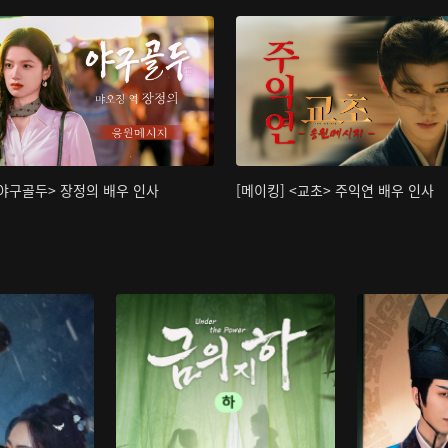
<야구골두> 장정의 배우 인사
[메이킹] <교초> 주익연 배우 인사