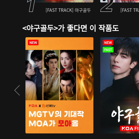
[FAST TRACK] 야구골두
[FAST T
<야구골두>가 좋다면 이 작품도