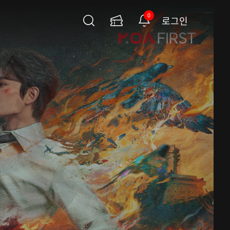
0
로그인
검
이
알
색
용
림
권
페
이
지