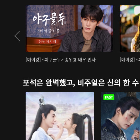
[메이킹] <야구골두> 송위룡 배우 인사
[메이킹] 
포석은 완벽했고, 비주얼은 신의 한 수