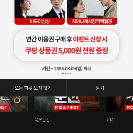
오늘 하루 보지 않기
닫기
묵우운간
귀녀