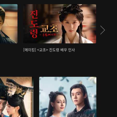
[메이킹] <교초> 진도령 배우 인사
[메이킹]