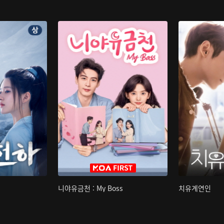
니야유금천 : My Boss
치유계연인