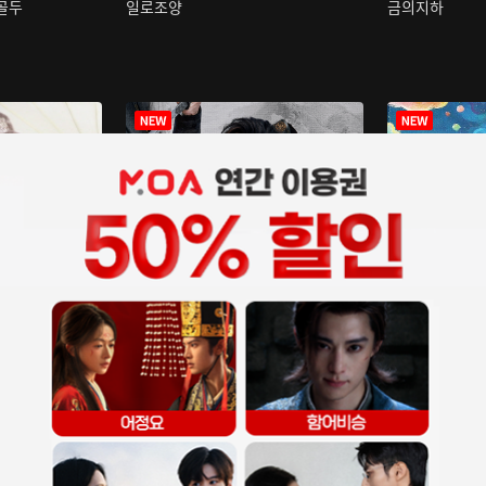
구골두
일로조양
금의지하
장중인
아재저리등니 :