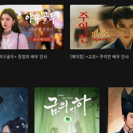
<야구골두> 장정의 배우 인사
[메이킹] <교초> 주익연 배우 인사