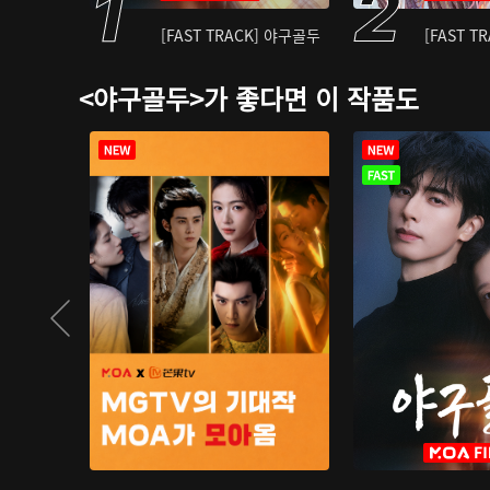
[FAST TRACK] 야구골두
[FAST T
<야구골두>가 좋다면 이 작품도