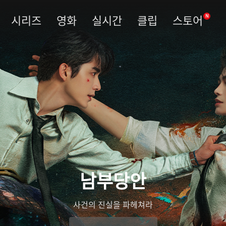
시리즈
영화
실시간
클립
스토어
N
남부당안
사건의 진실을 파헤쳐라