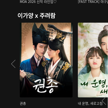
MOA 2026 신작 라인업♡
[FAST TRACK] 야
이가양 x 주려람
권총
내 운명, 새로고침