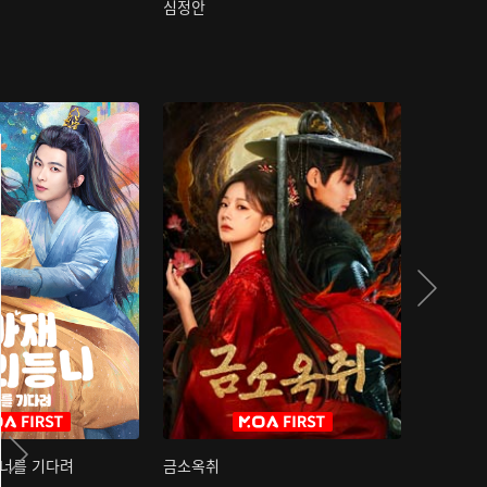
심정안
여과성음유
 너를 기다려
금소옥취
금수택심