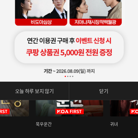
오늘 하루 보지 않기
닫기
묵우운간
귀녀