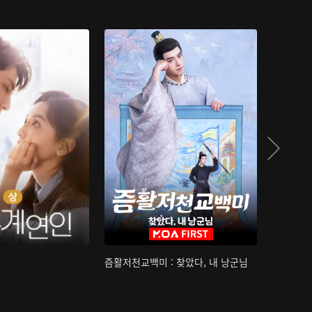
즘활저천교백미 : 찾았다, 내 낭군님
산하침