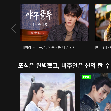
[메이킹] <야구골두> 송위룡 배우 인사
[메이킹] 
포석은 완벽했고, 비주얼은 신의 한 수