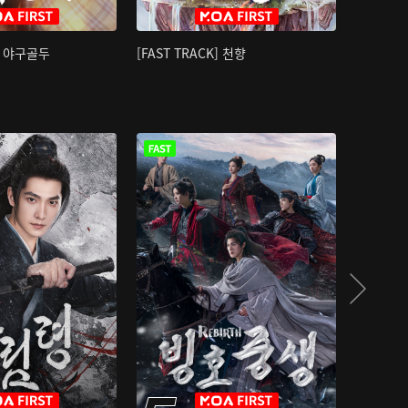
K] 야구골두
[FAST TRACK] 천향
소오강호 