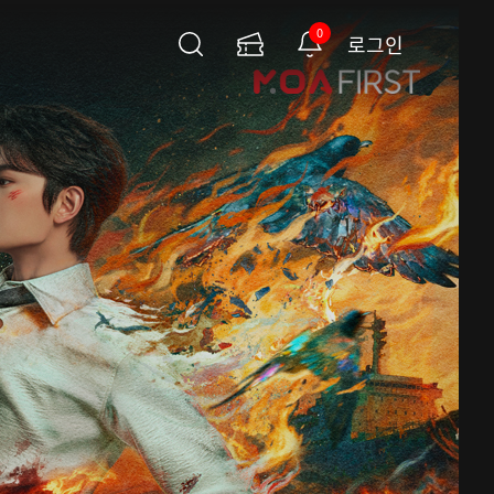
0
로그인
검
이
알
색
용
림
권
페
이
지