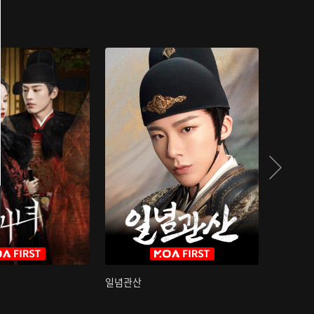
일념관산
국색방화