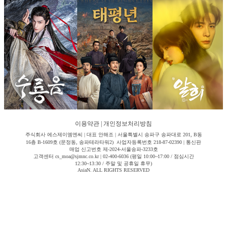
이용약관
|
개인정보처리방침
주식회사 에스제이엠엔씨 | 대표 안해조 | 서울특별시 송파구 송파대로 201, B동
16층 B-1609호 (문정동, 송파테라타워2) 사업자등록번호 218-87-02390 | 통신판
매업 신고번호 제-2024-서울송파-3233호
고객센터 cs_moa@sjmnc.co.kr | 02-400-6036 (평일 10:00~17:00 / 점심시간
12:30~13:30 / 주말 및 공휴일 휴무)
AsiaN. ALL RIGHTS RESERVED