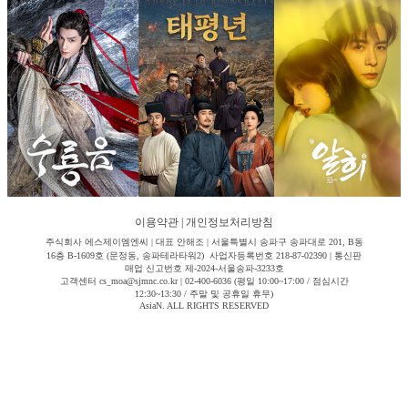
이용약관
|
개인정보처리방침
주식회사 에스제이엠엔씨 | 대표 안해조 | 서울특별시 송파구 송파대로 201, B동
16층 B-1609호 (문정동, 송파테라타워2) 사업자등록번호 218-87-02390 | 통신판
매업 신고번호 제-2024-서울송파-3233호
고객센터 cs_moa@sjmnc.co.kr | 02-400-6036 (평일 10:00~17:00 / 점심시간
12:30~13:30 / 주말 및 공휴일 휴무)
AsiaN. ALL RIGHTS RESERVED