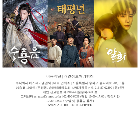
이용약관
|
개인정보처리방침
주식회사 에스제이엠엔씨 | 대표 안해조 | 서울특별시 송파구 송파대로 201, B동
16층 B-1609호 (문정동, 송파테라타워2) 사업자등록번호 218-87-02390 | 통신판
매업 신고번호 제-2024-서울송파-3233호
고객센터 cs_moa@sjmnc.co.kr | 02-400-6036 (평일 10:00~17:00 / 점심시간
12:30~13:30 / 주말 및 공휴일 휴무)
AsiaN. ALL RIGHTS RESERVED