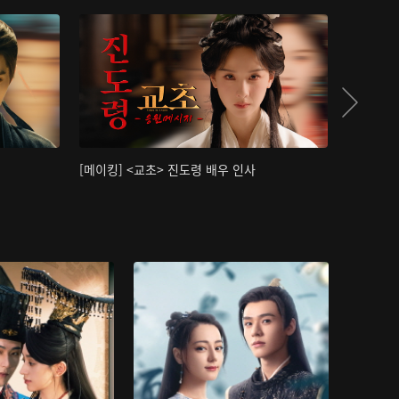
[메이킹] <교초> 진도령 배우 인사
[메이킹]