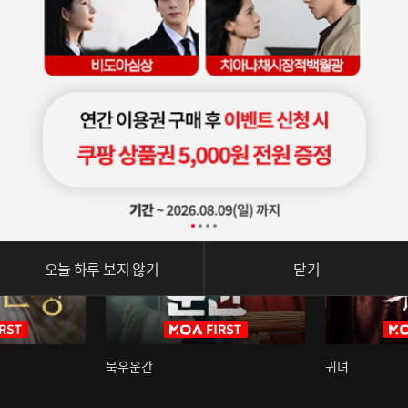
오늘 하루 보지 않기
닫기
묵우운간
귀녀