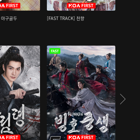
K] 야구골두
[FAST TRACK] 천향
소오강호 