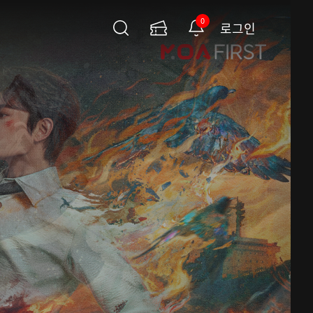
0
로그인
검
이
알
색
용
림
권
페
이
지