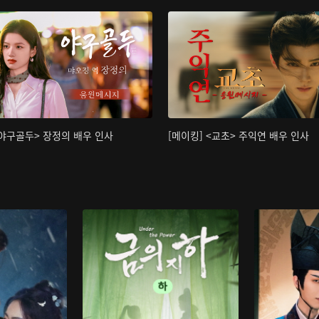
<야구골두> 장정의 배우 인사
[메이킹] <교초> 주익연 배우 인사