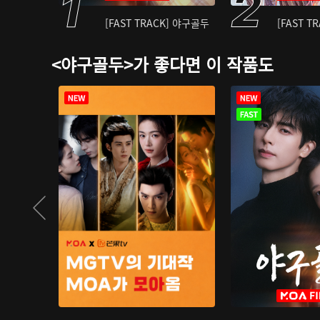
[FAST TRACK] 야구골두
[FAST T
<야구골두>가 좋다면 이 작품도