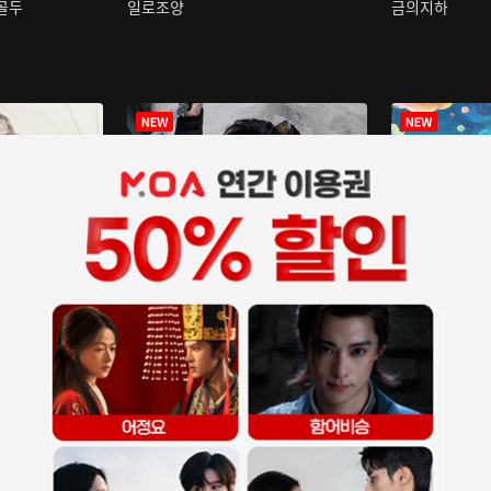
구골두
일로조양
금의지하
장중인
아재저리등니 :