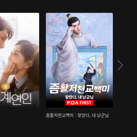
즘활저천교백미 : 찾았다, 내 낭군님
산하침