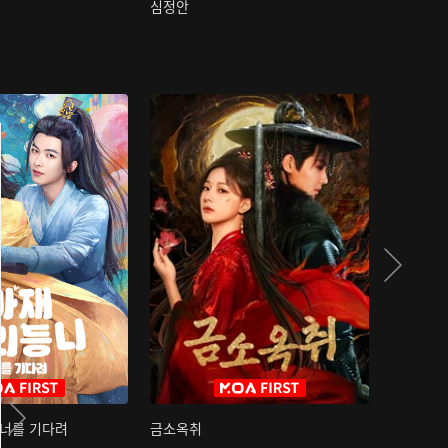
심정안
여과성음유
 너를 기다려
금소옥취
금수택심