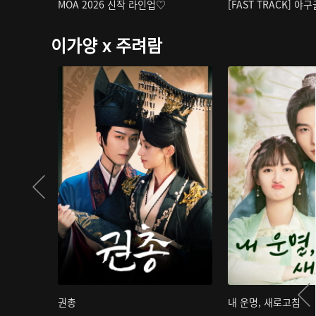
MOA 2026 신작 라인업♡
[FAST TRACK] 야
이가양 x 주려람
권총
내 운명, 새로고침