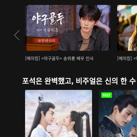
[메이킹] <야구골두> 송위룡 배우 인사
[메이킹] 
포석은 완벽했고, 비주얼은 신의 한 수