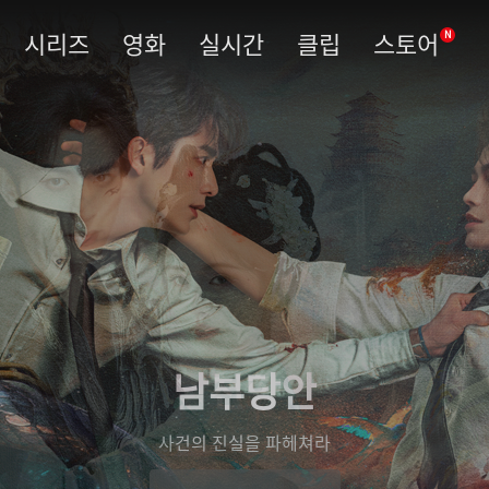
시리즈
영화
실시간
클립
스토어
N
남부당안
사건의 진실을 파헤쳐라