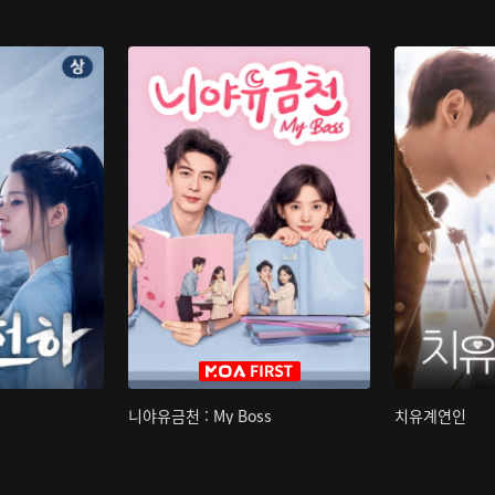
니야유금천 : My Boss
치유계연인