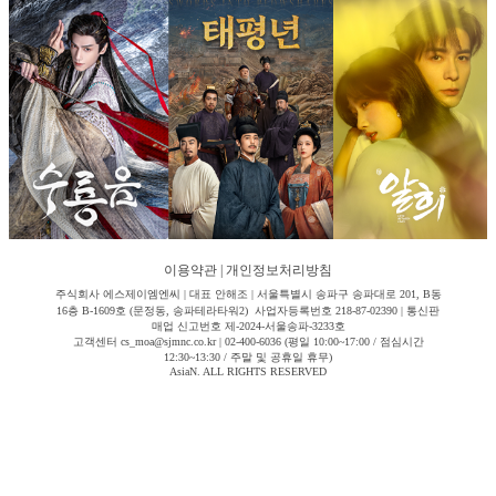
이용약관
|
개인정보처리방침
주식회사 에스제이엠엔씨 | 대표 안해조 | 서울특별시 송파구 송파대로 201, B동
16층 B-1609호 (문정동, 송파테라타워2) 사업자등록번호 218-87-02390 | 통신판
매업 신고번호 제-2024-서울송파-3233호
고객센터 cs_moa@sjmnc.co.kr | 02-400-6036 (평일 10:00~17:00 / 점심시간
12:30~13:30 / 주말 및 공휴일 휴무)
AsiaN. ALL RIGHTS RESERVED