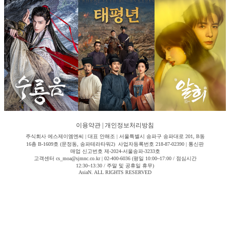
이용약관
|
개인정보처리방침
주식회사 에스제이엠엔씨 | 대표 안해조 | 서울특별시 송파구 송파대로 201, B동
16층 B-1609호 (문정동, 송파테라타워2) 사업자등록번호 218-87-02390 | 통신판
매업 신고번호 제-2024-서울송파-3233호
고객센터 cs_moa@sjmnc.co.kr | 02-400-6036 (평일 10:00~17:00 / 점심시간
12:30~13:30 / 주말 및 공휴일 휴무)
AsiaN. ALL RIGHTS RESERVED