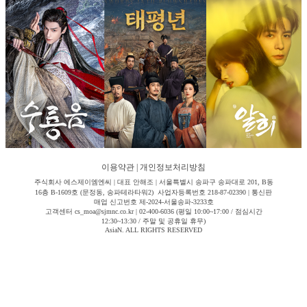
이용약관
|
개인정보처리방침
주식회사 에스제이엠엔씨 | 대표 안해조 | 서울특별시 송파구 송파대로 201, B동
16층 B-1609호 (문정동, 송파테라타워2) 사업자등록번호 218-87-02390 | 통신판
매업 신고번호 제-2024-서울송파-3233호
고객센터 cs_moa@sjmnc.co.kr | 02-400-6036 (평일 10:00~17:00 / 점심시간
12:30~13:30 / 주말 및 공휴일 휴무)
AsiaN. ALL RIGHTS RESERVED