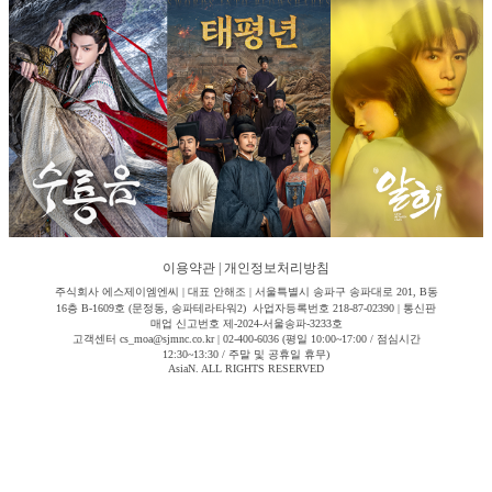
이용약관
|
개인정보처리방침
주식회사 에스제이엠엔씨 | 대표 안해조 | 서울특별시 송파구 송파대로 201, B동
16층 B-1609호 (문정동, 송파테라타워2) 사업자등록번호 218-87-02390 | 통신판
매업 신고번호 제-2024-서울송파-3233호
고객센터 cs_moa@sjmnc.co.kr | 02-400-6036 (평일 10:00~17:00 / 점심시간
12:30~13:30 / 주말 및 공휴일 휴무)
AsiaN. ALL RIGHTS RESERVED