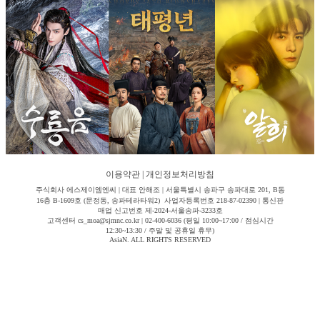
이용약관
|
개인정보처리방침
주식회사 에스제이엠엔씨 | 대표 안해조 | 서울특별시 송파구 송파대로 201, B동
16층 B-1609호 (문정동, 송파테라타워2) 사업자등록번호 218-87-02390 | 통신판
매업 신고번호 제-2024-서울송파-3233호
고객센터 cs_moa@sjmnc.co.kr | 02-400-6036 (평일 10:00~17:00 / 점심시간
12:30~13:30 / 주말 및 공휴일 휴무)
AsiaN. ALL RIGHTS RESERVED