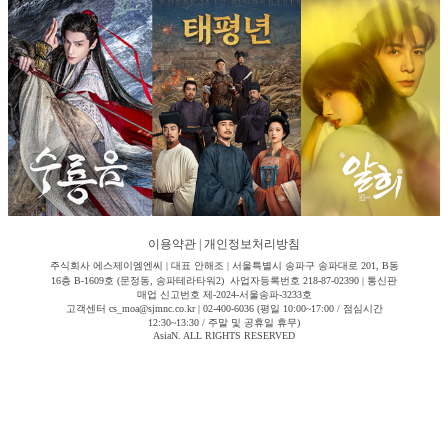
이용약관
|
개인정보처리방침
주식회사 에스제이엠엔씨 | 대표 안해조 | 서울특별시 송파구 송파대로 201, B동
16층 B-1609호 (문정동, 송파테라타워2) 사업자등록번호 218-87-02390 | 통신판
매업 신고번호 제-2024-서울송파-3233호
고객센터 cs_moa@sjmnc.co.kr | 02-400-6036 (평일 10:00~17:00 / 점심시간
12:30~13:30 / 주말 및 공휴일 휴무)
AsiaN. ALL RIGHTS RESERVED