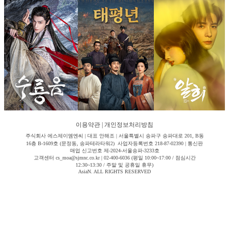
이용약관
|
개인정보처리방침
주식회사 에스제이엠엔씨 | 대표 안해조 | 서울특별시 송파구 송파대로 201, B동
16층 B-1609호 (문정동, 송파테라타워2) 사업자등록번호 218-87-02390 | 통신판
매업 신고번호 제-2024-서울송파-3233호
고객센터 cs_moa@sjmnc.co.kr | 02-400-6036 (평일 10:00~17:00 / 점심시간
12:30~13:30 / 주말 및 공휴일 휴무)
AsiaN. ALL RIGHTS RESERVED