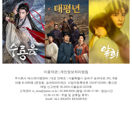
이용약관
|
개인정보처리방침
주식회사 에스제이엠엔씨 | 대표 안해조 | 서울특별시 송파구 송파대로 201, B동
16층 B-1609호 (문정동, 송파테라타워2) 사업자등록번호 218-87-02390 | 통신판
매업 신고번호 제-2024-서울송파-3233호
고객센터 cs_moa@sjmnc.co.kr | 02-400-6036 (평일 10:00~17:00 / 점심시간
12:30~13:30 / 주말 및 공휴일 휴무)
AsiaN. ALL RIGHTS RESERVED