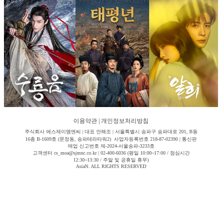
이용약관
|
개인정보처리방침
주식회사 에스제이엠엔씨 | 대표 안해조 | 서울특별시 송파구 송파대로 201, B동
16층 B-1609호 (문정동, 송파테라타워2) 사업자등록번호 218-87-02390 | 통신판
매업 신고번호 제-2024-서울송파-3233호
고객센터 cs_moa@sjmnc.co.kr | 02-400-6036 (평일 10:00~17:00 / 점심시간
12:30~13:30 / 주말 및 공휴일 휴무)
AsiaN. ALL RIGHTS RESERVED