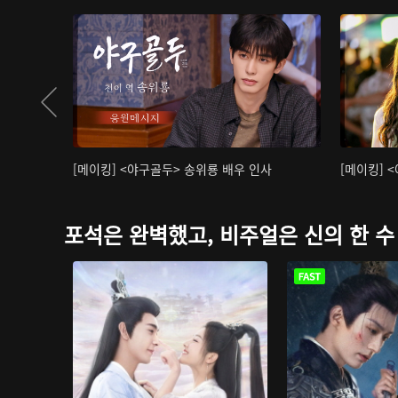
[메이킹] <야구골두> 송위룡 배우 인사
[메이킹] 
포석은 완벽했고, 비주얼은 신의 한 수