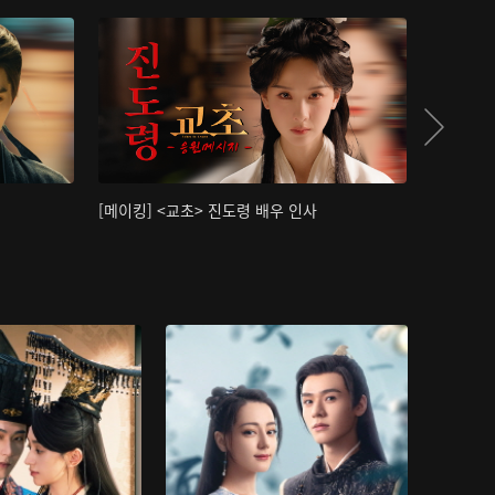
[메이킹] <교초> 진도령 배우 인사
[메이킹]