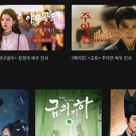
<야구골두> 장정의 배우 인사
[메이킹] <교초> 주익연 배우 인사