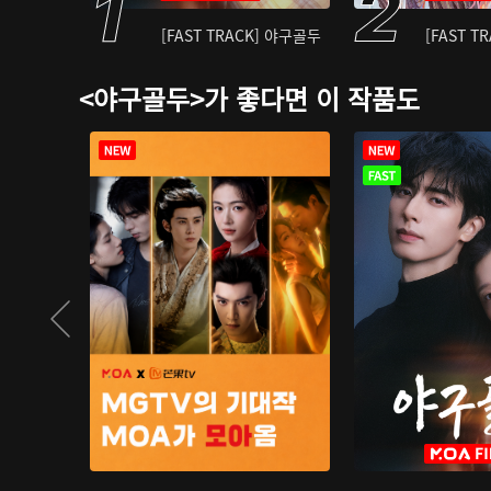
[FAST TRACK] 야구골두
[FAST T
<야구골두>가 좋다면 이 작품도