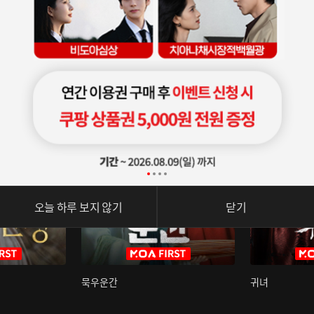
오늘 하루 보지 않기
닫기
묵우운간
귀녀