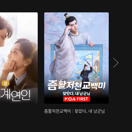
즘활저천교백미 : 찾았다, 내 낭군님
산하침