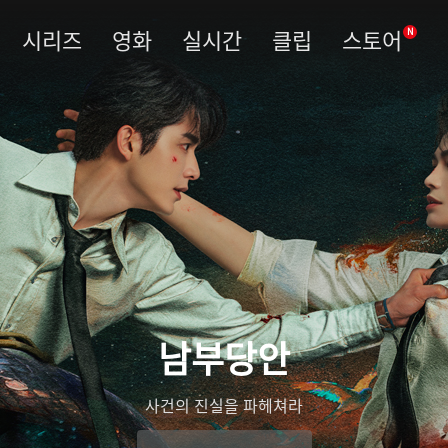
시리즈
영화
실시간
클립
스토어
N
남부당안
사건의 진실을 파헤쳐라