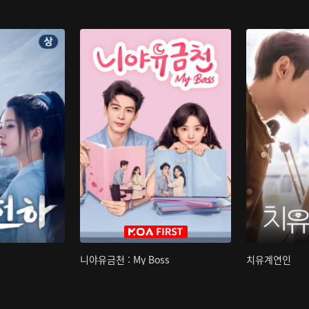
니야유금천 : My Boss
치유계연인