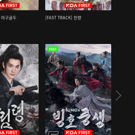
K] 야구골두
[FAST TRACK] 천향
소오강호 