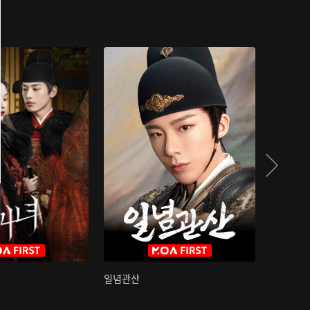
일념관산
국색방화