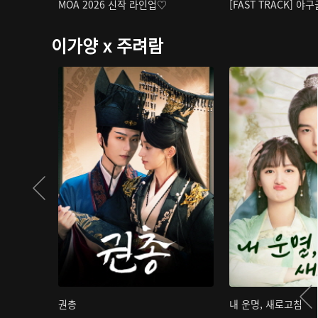
MOA 2026 신작 라인업♡
[FAST TRACK] 야
이가양 x 주려람
권총
내 운명, 새로고침