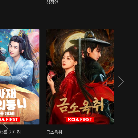
심정안
여과성음유
 너를 기다려
금소옥취
금수택심