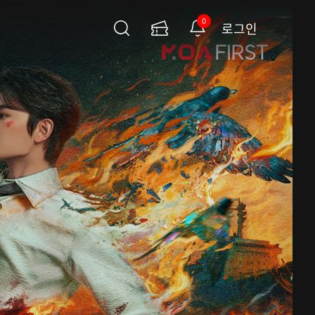
0
로그인
검
이
알
색
용
림
권
페
이
지