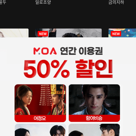
구골두
일로조양
금의지하
장중인
아재저리등니 :