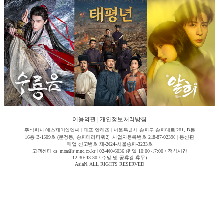
이용약관
|
개인정보처리방침
주식회사 에스제이엠엔씨 | 대표 안해조 | 서울특별시 송파구 송파대로 201, B동
16층 B-1609호 (문정동, 송파테라타워2) 사업자등록번호 218-87-02390 | 통신판
매업 신고번호 제-2024-서울송파-3233호
고객센터 cs_moa@sjmnc.co.kr | 02-400-6036 (평일 10:00~17:00 / 점심시간
12:30~13:30 / 주말 및 공휴일 휴무)
AsiaN. ALL RIGHTS RESERVED