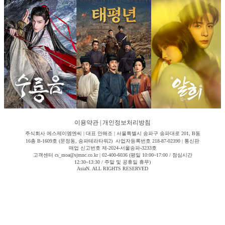
이용약관
|
개인정보처리방침
주식회사 에스제이엠엔씨 | 대표 안해조 | 서울특별시 송파구 송파대로 201, B동
16층 B-1609호 (문정동, 송파테라타워2) 사업자등록번호 218-87-02390 | 통신판
매업 신고번호 제-2024-서울송파-3233호
고객센터 cs_moa@sjmnc.co.kr | 02-400-6036 (평일 10:00~17:00 / 점심시간
12:30~13:30 / 주말 및 공휴일 휴무)
AsiaN. ALL RIGHTS RESERVED