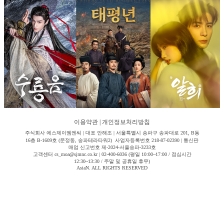
이용약관
|
개인정보처리방침
주식회사 에스제이엠엔씨 | 대표 안해조 | 서울특별시 송파구 송파대로 201, B동
16층 B-1609호 (문정동, 송파테라타워2) 사업자등록번호 218-87-02390 | 통신판
매업 신고번호 제-2024-서울송파-3233호
고객센터 cs_moa@sjmnc.co.kr | 02-400-6036 (평일 10:00~17:00 / 점심시간
12:30~13:30 / 주말 및 공휴일 휴무)
AsiaN. ALL RIGHTS RESERVED