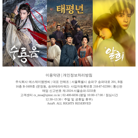
이용약관
|
개인정보처리방침
주식회사 에스제이엠엔씨 | 대표 안해조 | 서울특별시 송파구 송파대로 201, B동
16층 B-1609호 (문정동, 송파테라타워2) 사업자등록번호 218-87-02390 | 통신판
매업 신고번호 제-2024-서울송파-3233호
고객센터 cs_moa@sjmnc.co.kr | 02-400-6036 (평일 10:00~17:00 / 점심시간
12:30~13:30 / 주말 및 공휴일 휴무)
AsiaN. ALL RIGHTS RESERVED