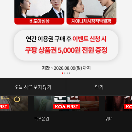
오늘 하루 보지 않기
닫기
묵우운간
귀녀