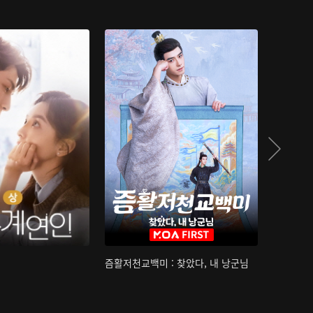
즘활저천교백미 : 찾았다, 내 낭군님
산하침