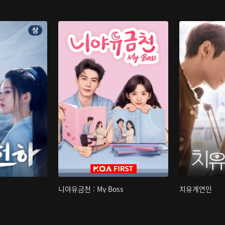
니야유금천 : My Boss
치유계연인