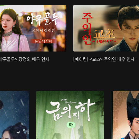
<야구골두> 장정의 배우 인사
[메이킹] <교초> 주익연 배우 인사