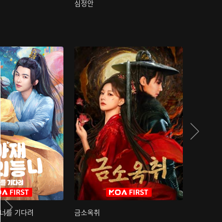
심정안
여과성음유
 너를 기다려
금소옥취
금수택심