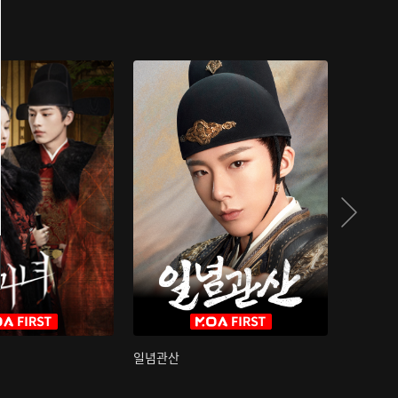
일념관산
국색방화