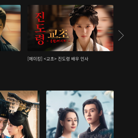
[메이킹] <교초> 진도령 배우 인사
[메이킹]