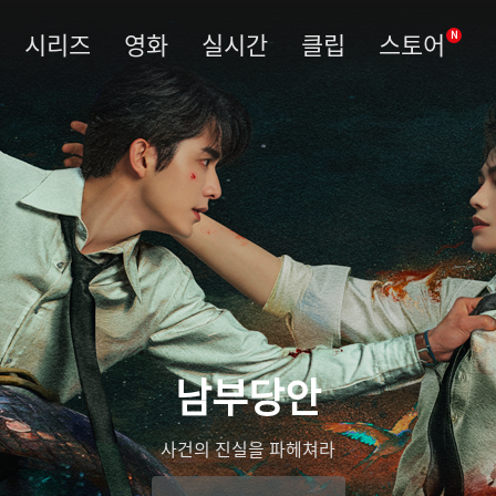
시리즈
영화
실시간
클립
스토어
N
남부당안
사건의 진실을 파헤쳐라