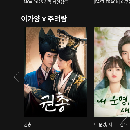
MOA 2026 신작 라인업♡
[FAST TRACK] 야
이가양 x 주려람
권총
내 운명, 새로고침