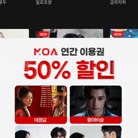
구골두
일로조양
금의지하
장중인
아재저리등니 :