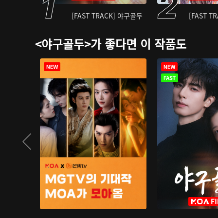
[FAST TRACK] 야구골두
[FAST T
<야구골두>가 좋다면 이 작품도