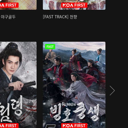
K] 야구골두
[FAST TRACK] 천향
소오강호 