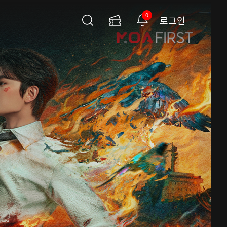
0
로그인
검
이
알
색
용
림
권
페
이
지