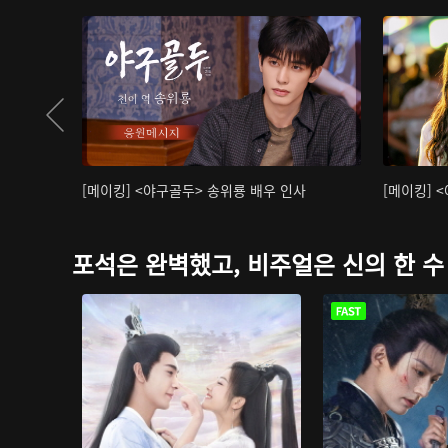
[메이킹] <야구골두> 송위룡 배우 인사
[메이킹] 
포석은 완벽했고, 비주얼은 신의 한 수