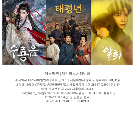
이용약관
|
개인정보처리방침
주식회사 에스제이엠엔씨 | 대표 안해조 | 서울특별시 송파구 송파대로 201, B동
16층 B-1609호 (문정동, 송파테라타워2) 사업자등록번호 218-87-02390 | 통신판
매업 신고번호 제-2024-서울송파-3233호
고객센터 cs_moa@sjmnc.co.kr | 02-400-6036 (평일 10:00~17:00 / 점심시간
12:30~13:30 / 주말 및 공휴일 휴무)
AsiaN. ALL RIGHTS RESERVED