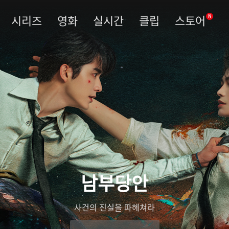
시리즈
영화
실시간
클립
스토어
N
남부당안
사건의 진실을 파헤쳐라