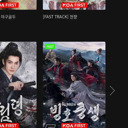
K] 야구골두
[FAST TRACK] 천향
소오강호 