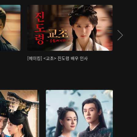
[메이킹] <교초> 진도령 배우 인사
[메이킹]