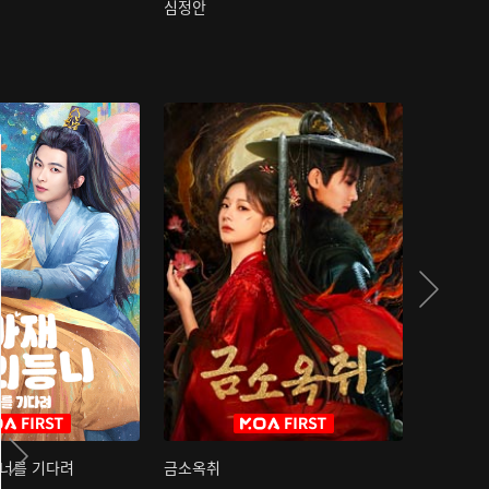
심정안
여과성음유
 너를 기다려
금소옥취
금수택심