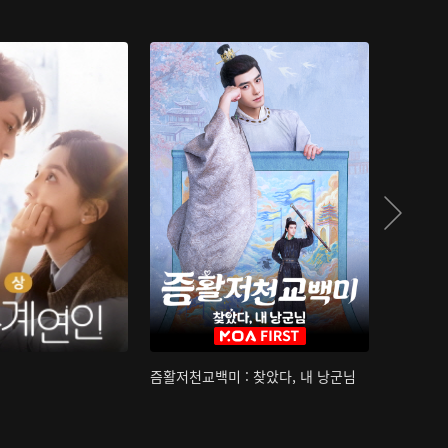
즘활저천교백미 : 찾았다, 내 낭군님
산하침