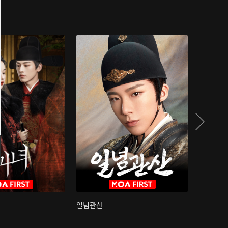
일념관산
국색방화