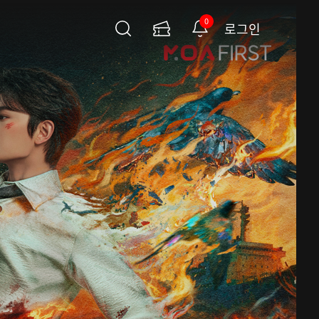
0
로그인
검
이
알
색
용
림
권
페
이
지