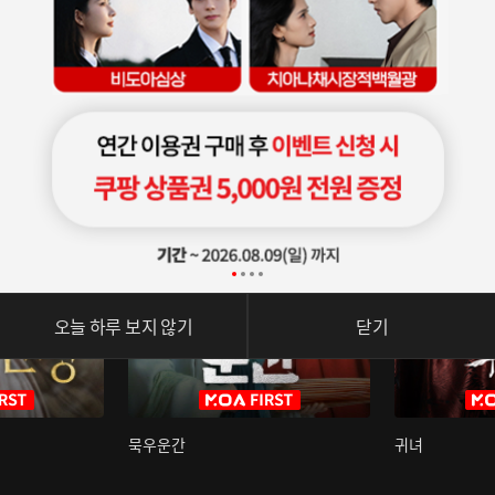
오늘 하루 보지 않기
닫기
묵우운간
귀녀