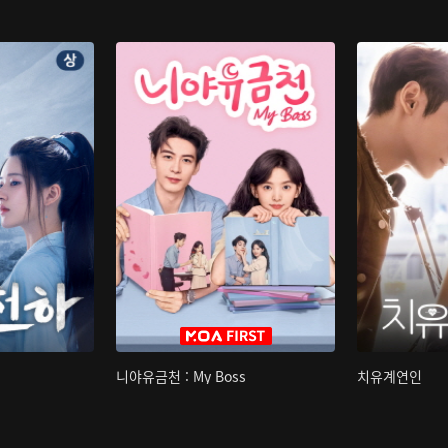
니야유금천 : My Boss
치유계연인