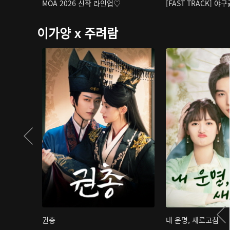
MOA 2026 신작 라인업♡
[FAST TRACK] 야
이가양 x 주려람
권총
내 운명, 새로고침