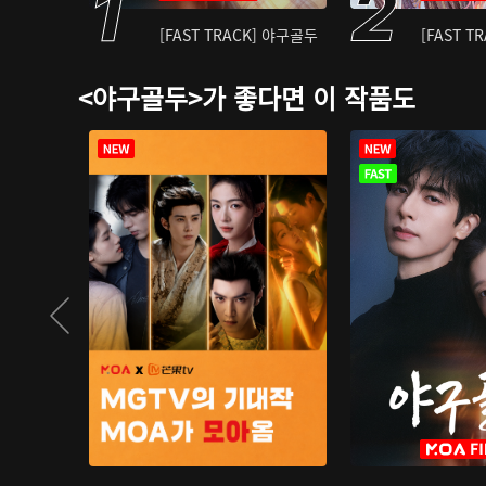
[FAST TRACK] 야구골두
[FAST T
<야구골두>가 좋다면 이 작품도