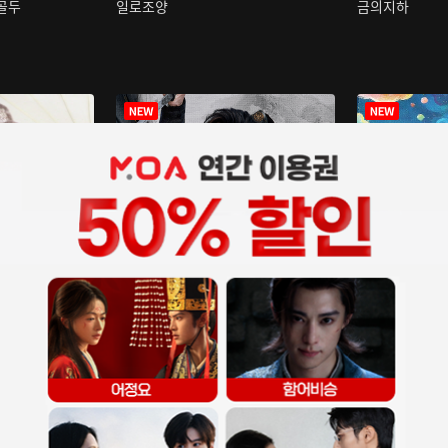
구골두
일로조양
금의지하
장중인
아재저리등니 :