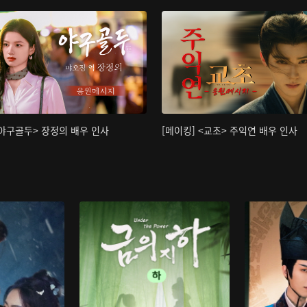
<야구골두> 장정의 배우 인사
[메이킹] <교초> 주익연 배우 인사