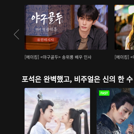
[메이킹] <야구골두> 송위룡 배우 인사
[메이킹] 
포석은 완벽했고, 비주얼은 신의 한 수