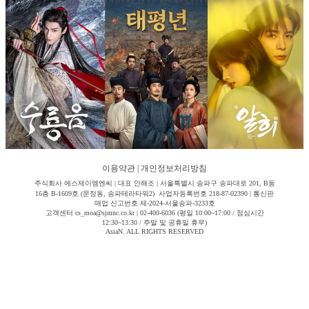
이용약관
|
개인정보처리방침
주식회사 에스제이엠엔씨 | 대표 안해조 | 서울특별시 송파구 송파대로 201, B동
16층 B-1609호 (문정동, 송파테라타워2) 사업자등록번호 218-87-02390 | 통신판
매업 신고번호 제-2024-서울송파-3233호
고객센터 cs_moa@sjmnc.co.kr | 02-400-6036 (평일 10:00~17:00 / 점심시간
12:30~13:30 / 주말 및 공휴일 휴무)
AsiaN. ALL RIGHTS RESERVED