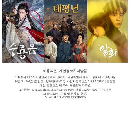
이용약관
|
개인정보처리방침
주식회사 에스제이엠엔씨 | 대표 안해조 | 서울특별시 송파구 송파대로 201, B동
16층 B-1609호 (문정동, 송파테라타워2) 사업자등록번호 218-87-02390 | 통신판
매업 신고번호 제-2024-서울송파-3233호
고객센터 cs_moa@sjmnc.co.kr | 02-400-6036 (평일 10:00~17:00 / 점심시간
12:30~13:30 / 주말 및 공휴일 휴무)
AsiaN. ALL RIGHTS RESERVED