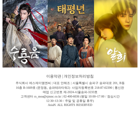
이용약관
|
개인정보처리방침
주식회사 에스제이엠엔씨 | 대표 안해조 | 서울특별시 송파구 송파대로 201, B동
16층 B-1609호 (문정동, 송파테라타워2) 사업자등록번호 218-87-02390 | 통신판
매업 신고번호 제-2024-서울송파-3233호
고객센터 cs_moa@sjmnc.co.kr | 02-400-6036 (평일 10:00~17:00 / 점심시간
12:30~13:30 / 주말 및 공휴일 휴무)
AsiaN. ALL RIGHTS RESERVED