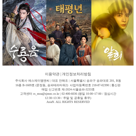
이용약관
|
개인정보처리방침
주식회사 에스제이엠엔씨 | 대표 안해조 | 서울특별시 송파구 송파대로 201, B동
16층 B-1609호 (문정동, 송파테라타워2) 사업자등록번호 218-87-02390 | 통신판
매업 신고번호 제-2024-서울송파-3233호
고객센터 cs_moa@sjmnc.co.kr | 02-400-6036 (평일 10:00~17:00 / 점심시간
12:30~13:30 / 주말 및 공휴일 휴무)
AsiaN. ALL RIGHTS RESERVED