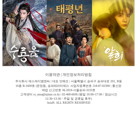
이용약관
|
개인정보처리방침
주식회사 에스제이엠엔씨 | 대표 안해조 | 서울특별시 송파구 송파대로 201, B동
16층 B-1609호 (문정동, 송파테라타워2) 사업자등록번호 218-87-02390 | 통신판
매업 신고번호 제-2024-서울송파-3233호
고객센터 cs_moa@sjmnc.co.kr | 02-400-6036 (평일 10:00~17:00 / 점심시간
12:30~13:30 / 주말 및 공휴일 휴무)
AsiaN. ALL RIGHTS RESERVED