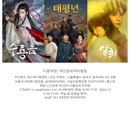
이용약관
|
개인정보처리방침
주식회사 에스제이엠엔씨 | 대표 안해조 | 서울특별시 송파구 송파대로 201, B동
16층 B-1609호 (문정동, 송파테라타워2) 사업자등록번호 218-87-02390 | 통신판
매업 신고번호 제-2024-서울송파-3233호
고객센터 cs_moa@sjmnc.co.kr | 02-400-6036 (평일 10:00~17:00 / 점심시간
12:30~13:30 / 주말 및 공휴일 휴무)
AsiaN. ALL RIGHTS RESERVED