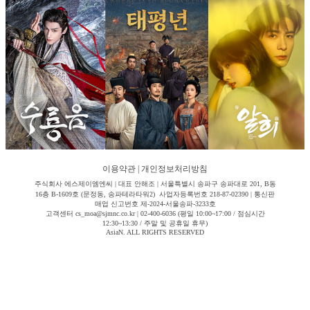
이용약관
|
개인정보처리방침
주식회사 에스제이엠엔씨 | 대표 안해조 | 서울특별시 송파구 송파대로 201, B동
16층 B-1609호 (문정동, 송파테라타워2) 사업자등록번호 218-87-02390 | 통신판
매업 신고번호 제-2024-서울송파-3233호
고객센터 cs_moa@sjmnc.co.kr | 02-400-6036 (평일 10:00~17:00 / 점심시간
12:30~13:30 / 주말 및 공휴일 휴무)
AsiaN. ALL RIGHTS RESERVED