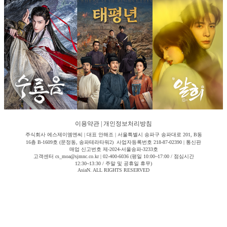
이용약관
|
개인정보처리방침
주식회사 에스제이엠엔씨 | 대표 안해조 | 서울특별시 송파구 송파대로 201, B동
16층 B-1609호 (문정동, 송파테라타워2) 사업자등록번호 218-87-02390 | 통신판
매업 신고번호 제-2024-서울송파-3233호
고객센터 cs_moa@sjmnc.co.kr | 02-400-6036 (평일 10:00~17:00 / 점심시간
12:30~13:30 / 주말 및 공휴일 휴무)
AsiaN. ALL RIGHTS RESERVED