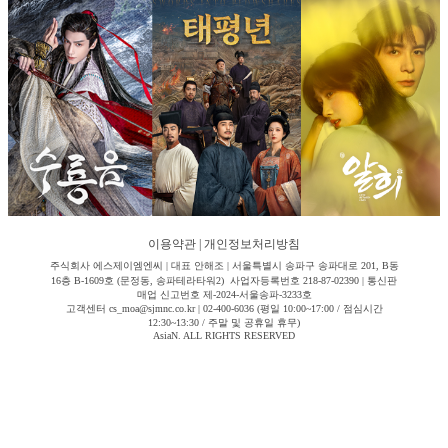
이용약관
|
개인정보처리방침
주식회사 에스제이엠엔씨 | 대표 안해조 | 서울특별시 송파구 송파대로 201, B동
16층 B-1609호 (문정동, 송파테라타워2) 사업자등록번호 218-87-02390 | 통신판
매업 신고번호 제-2024-서울송파-3233호
고객센터 cs_moa@sjmnc.co.kr | 02-400-6036 (평일 10:00~17:00 / 점심시간
12:30~13:30 / 주말 및 공휴일 휴무)
AsiaN. ALL RIGHTS RESERVED