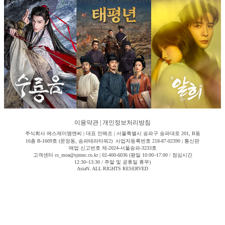
이용약관
|
개인정보처리방침
주식회사 에스제이엠엔씨 | 대표 안해조 | 서울특별시 송파구 송파대로 201, B동
16층 B-1609호 (문정동, 송파테라타워2) 사업자등록번호 218-87-02390 | 통신판
매업 신고번호 제-2024-서울송파-3233호
고객센터 cs_moa@sjmnc.co.kr | 02-400-6036 (평일 10:00~17:00 / 점심시간
12:30~13:30 / 주말 및 공휴일 휴무)
AsiaN. ALL RIGHTS RESERVED