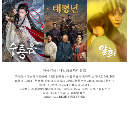
이용약관
|
개인정보처리방침
주식회사 에스제이엠엔씨 | 대표 안해조 | 서울특별시 송파구 송파대로 201, B동
16층 B-1609호 (문정동, 송파테라타워2) 사업자등록번호 218-87-02390 | 통신판
매업 신고번호 제-2024-서울송파-3233호
고객센터 cs_moa@sjmnc.co.kr | 02-400-6036 (평일 10:00~17:00 / 점심시간
12:30~13:30 / 주말 및 공휴일 휴무)
AsiaN. ALL RIGHTS RESERVED