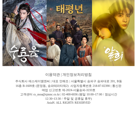
이용약관
|
개인정보처리방침
주식회사 에스제이엠엔씨 | 대표 안해조 | 서울특별시 송파구 송파대로 201, B동
16층 B-1609호 (문정동, 송파테라타워2) 사업자등록번호 218-87-02390 | 통신판
매업 신고번호 제-2024-서울송파-3233호
고객센터 cs_moa@sjmnc.co.kr | 02-400-6036 (평일 10:00~17:00 / 점심시간
12:30~13:30 / 주말 및 공휴일 휴무)
AsiaN. ALL RIGHTS RESERVED