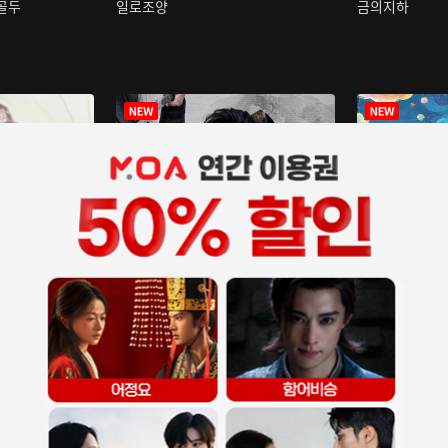
구골두
일로조양
금의지하
장중인
아재저리등니 :