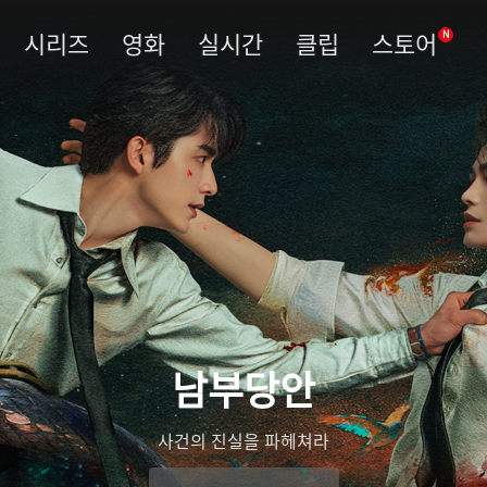
시리즈
영화
실시간
클립
스토어
N
남부당안
사건의 진실을 파헤쳐라