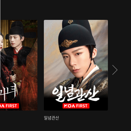
일념관산
국색방화