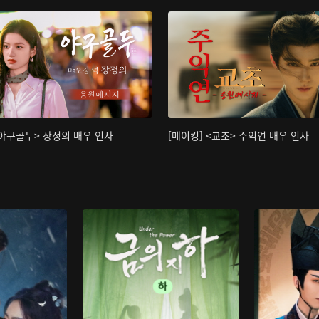
<야구골두> 장정의 배우 인사
[메이킹] <교초> 주익연 배우 인사