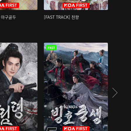
K] 야구골두
[FAST TRACK] 천향
소오강호 