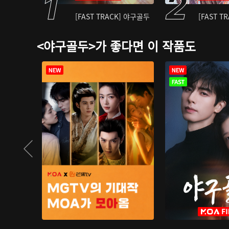
[FAST TRACK] 야구골두
[FAST T
<야구골두>가 좋다면 이 작품도