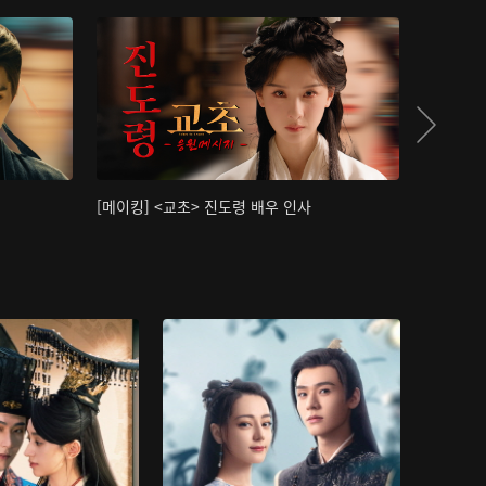
[메이킹] <교초> 진도령 배우 인사
[메이킹]