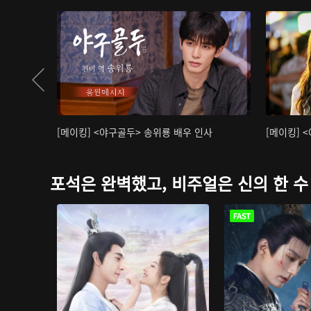
[메이킹] <야구골두> 송위룡 배우 인사
[메이킹] 
포석은 완벽했고, 비주얼은 신의 한 수