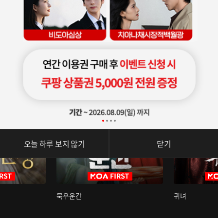
오늘 하루 보지 않기
닫기
묵우운간
귀녀