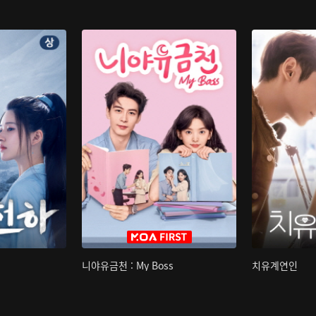
니야유금천 : My Boss
치유계연인