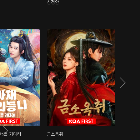
심정안
여과성음유
 너를 기다려
금소옥취
금수택심