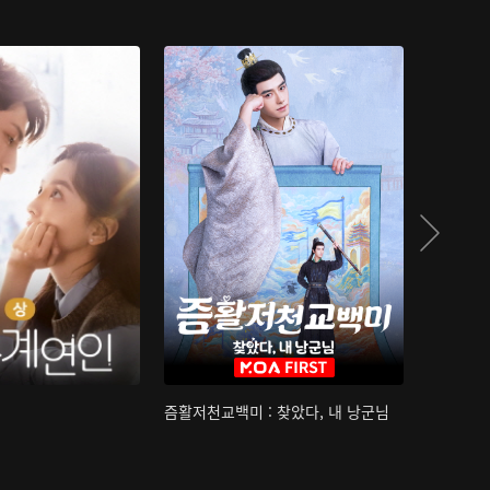
즘활저천교백미 : 찾았다, 내 낭군님
산하침