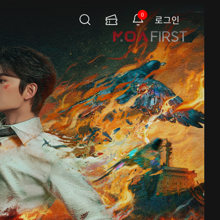
0
로그인
검
이
알
색
용
림
권
페
이
지