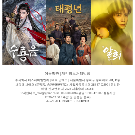
이용약관
|
개인정보처리방침
주식회사 에스제이엠엔씨 | 대표 안해조 | 서울특별시 송파구 송파대로 201, B동
16층 B-1609호 (문정동, 송파테라타워2) 사업자등록번호 218-87-02390 | 통신판
매업 신고번호 제-2024-서울송파-3233호
고객센터 cs_moa@sjmnc.co.kr | 02-400-6036 (평일 10:00~17:00 / 점심시간
12:30~13:30 / 주말 및 공휴일 휴무)
AsiaN. ALL RIGHTS RESERVED