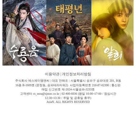
이용약관
|
개인정보처리방침
주식회사 에스제이엠엔씨 | 대표 안해조 | 서울특별시 송파구 송파대로 201, B동
16층 B-1609호 (문정동, 송파테라타워2) 사업자등록번호 218-87-02390 | 통신판
매업 신고번호 제-2024-서울송파-3233호
고객센터 cs_moa@sjmnc.co.kr | 02-400-6036 (평일 10:00~17:00 / 점심시간
12:30~13:30 / 주말 및 공휴일 휴무)
AsiaN. ALL RIGHTS RESERVED