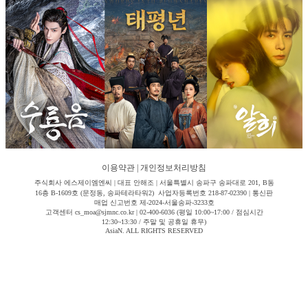
이용약관
|
개인정보처리방침
주식회사 에스제이엠엔씨 | 대표 안해조 | 서울특별시 송파구 송파대로 201, B동
16층 B-1609호 (문정동, 송파테라타워2) 사업자등록번호 218-87-02390 | 통신판
매업 신고번호 제-2024-서울송파-3233호
고객센터 cs_moa@sjmnc.co.kr | 02-400-6036 (평일 10:00~17:00 / 점심시간
12:30~13:30 / 주말 및 공휴일 휴무)
AsiaN. ALL RIGHTS RESERVED