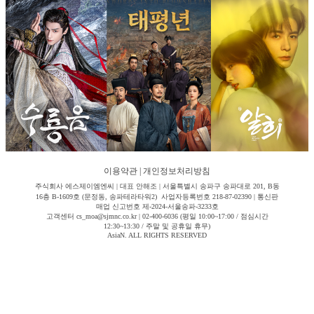
이용약관
|
개인정보처리방침
주식회사 에스제이엠엔씨 | 대표 안해조 | 서울특별시 송파구 송파대로 201, B동
16층 B-1609호 (문정동, 송파테라타워2) 사업자등록번호 218-87-02390 | 통신판
매업 신고번호 제-2024-서울송파-3233호
고객센터 cs_moa@sjmnc.co.kr | 02-400-6036 (평일 10:00~17:00 / 점심시간
12:30~13:30 / 주말 및 공휴일 휴무)
AsiaN. ALL RIGHTS RESERVED