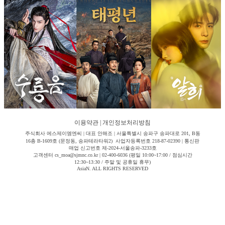
이용약관
|
개인정보처리방침
주식회사 에스제이엠엔씨 | 대표 안해조 | 서울특별시 송파구 송파대로 201, B동
16층 B-1609호 (문정동, 송파테라타워2) 사업자등록번호 218-87-02390 | 통신판
매업 신고번호 제-2024-서울송파-3233호
고객센터 cs_moa@sjmnc.co.kr | 02-400-6036 (평일 10:00~17:00 / 점심시간
12:30~13:30 / 주말 및 공휴일 휴무)
AsiaN. ALL RIGHTS RESERVED