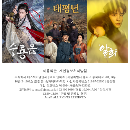
이용약관
|
개인정보처리방침
주식회사 에스제이엠엔씨 | 대표 안해조 | 서울특별시 송파구 송파대로 201, B동
16층 B-1609호 (문정동, 송파테라타워2) 사업자등록번호 218-87-02390 | 통신판
매업 신고번호 제-2024-서울송파-3233호
고객센터 cs_moa@sjmnc.co.kr | 02-400-6036 (평일 10:00~17:00 / 점심시간
12:30~13:30 / 주말 및 공휴일 휴무)
AsiaN. ALL RIGHTS RESERVED