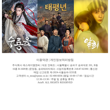
이용약관
|
개인정보처리방침
주식회사 에스제이엠엔씨 | 대표 안해조 | 서울특별시 송파구 송파대로 201, B동
16층 B-1609호 (문정동, 송파테라타워2) 사업자등록번호 218-87-02390 | 통신판
매업 신고번호 제-2024-서울송파-3233호
고객센터 cs_moa@sjmnc.co.kr | 02-400-6036 (평일 10:00~17:00 / 점심시간
12:30~13:30 / 주말 및 공휴일 휴무)
AsiaN. ALL RIGHTS RESERVED