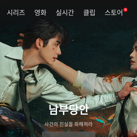
시리즈
영화
실시간
클립
스토어
N
우림령
관복을 벗고 진실을 베다