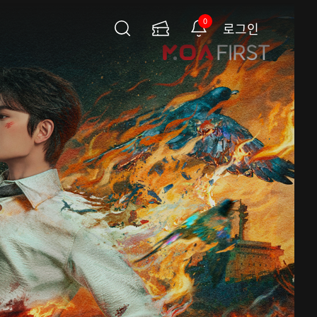
0
로그인
검
이
알
색
용
림
권
페
이
지