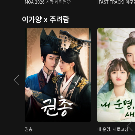
MOA 2026 신작 라인업♡
[FAST TRACK] 야
이가양 x 주려람
권총
내 운명, 새로고침