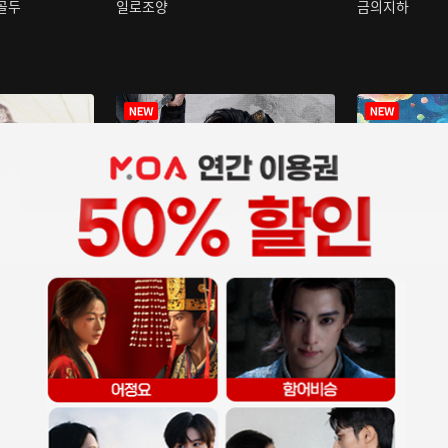
구골두
일로조양
금의지하
장중인
아재저리등니 :