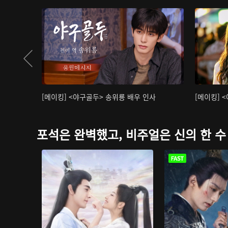
[메이킹] <야구골두> 송위룡 배우 인사
[메이킹] 
포석은 완벽했고, 비주얼은 신의 한 수