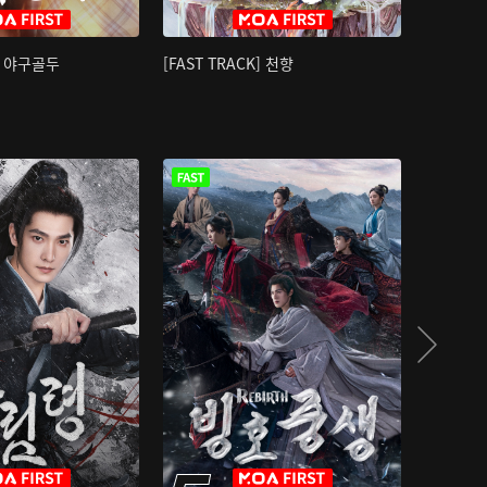
K] 야구골두
[FAST TRACK] 천향
소오강호 