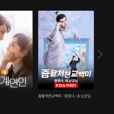
즘활저천교백미 : 찾았다, 내 낭군님
산하침