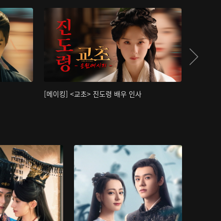
[메이킹] <교초> 진도령 배우 인사
[메이킹]