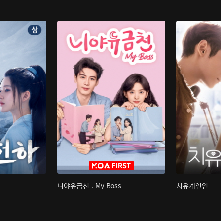
니야유금천 : My Boss
치유계연인