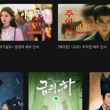
<야구골두> 장정의 배우 인사
[메이킹] <교초> 주익연 배우 인사