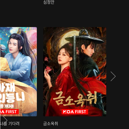
심정안
여과성음유
 너를 기다려
금소옥취
금수택심