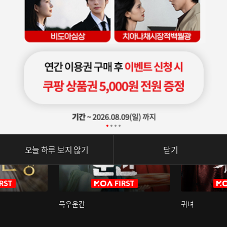
오늘 하루 보지 않기
닫기
묵우운간
귀녀