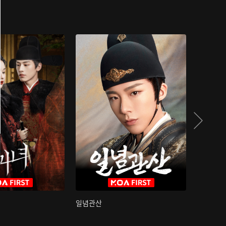
일념관산
국색방화