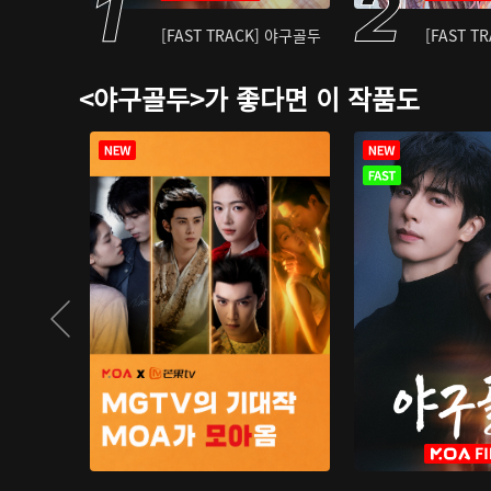
[FAST TRACK] 야구골두
[FAST T
<야구골두>가 좋다면 이 작품도