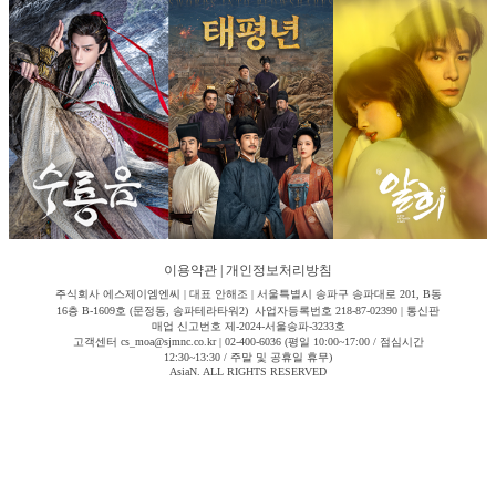
이용약관
|
개인정보처리방침
주식회사 에스제이엠엔씨 | 대표 안해조 | 서울특별시 송파구 송파대로 201, B동
16층 B-1609호 (문정동, 송파테라타워2) 사업자등록번호 218-87-02390 | 통신판
매업 신고번호 제-2024-서울송파-3233호
고객센터 cs_moa@sjmnc.co.kr | 02-400-6036 (평일 10:00~17:00 / 점심시간
12:30~13:30 / 주말 및 공휴일 휴무)
AsiaN. ALL RIGHTS RESERVED