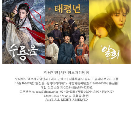
이용약관
|
개인정보처리방침
주식회사 에스제이엠엔씨 | 대표 안해조 | 서울특별시 송파구 송파대로 201, B동
16층 B-1609호 (문정동, 송파테라타워2) 사업자등록번호 218-87-02390 | 통신판
매업 신고번호 제-2024-서울송파-3233호
고객센터 cs_moa@sjmnc.co.kr | 02-400-6036 (평일 10:00~17:00 / 점심시간
12:30~13:30 / 주말 및 공휴일 휴무)
AsiaN. ALL RIGHTS RESERVED