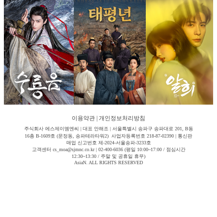
이용약관
|
개인정보처리방침
주식회사 에스제이엠엔씨 | 대표 안해조 | 서울특별시 송파구 송파대로 201, B동
16층 B-1609호 (문정동, 송파테라타워2) 사업자등록번호 218-87-02390 | 통신판
매업 신고번호 제-2024-서울송파-3233호
고객센터 cs_moa@sjmnc.co.kr | 02-400-6036 (평일 10:00~17:00 / 점심시간
12:30~13:30 / 주말 및 공휴일 휴무)
AsiaN. ALL RIGHTS RESERVED