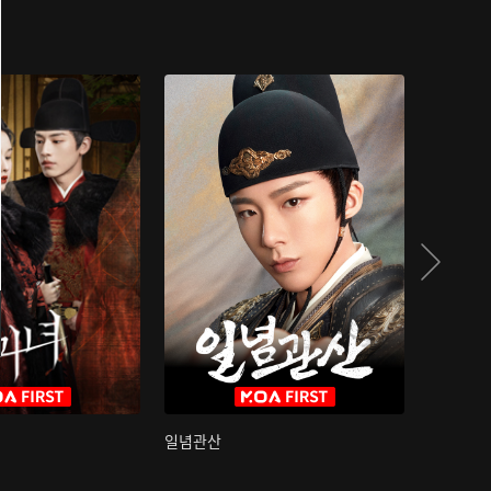
일념관산
국색방화