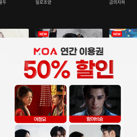
구골두
일로조양
금의지하
장중인
아재저리등니 :