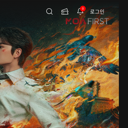
0
로그인
검
이
알
색
용
림
권
페
이
지