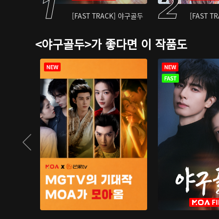
[FAST TRACK] 야구골두
[FAST T
<야구골두>가 좋다면 이 작품도