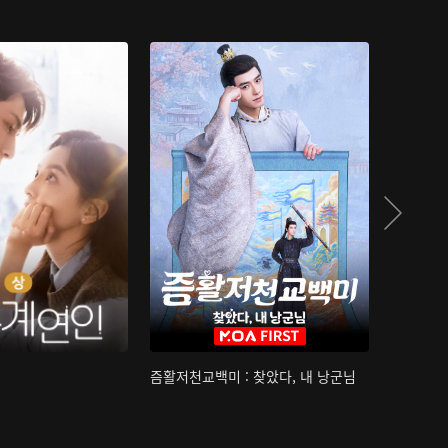
즘활저천교백미 : 찾았다, 내 낭군님
산하침