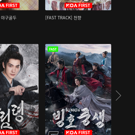
K] 야구골두
[FAST TRACK] 천향
소오강호 