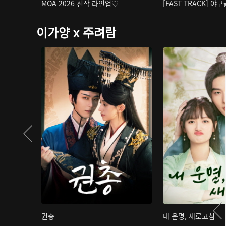
MOA 2026 신작 라인업♡
[FAST TRACK] 야
이가양 x 주려람
권총
내 운명, 새로고침