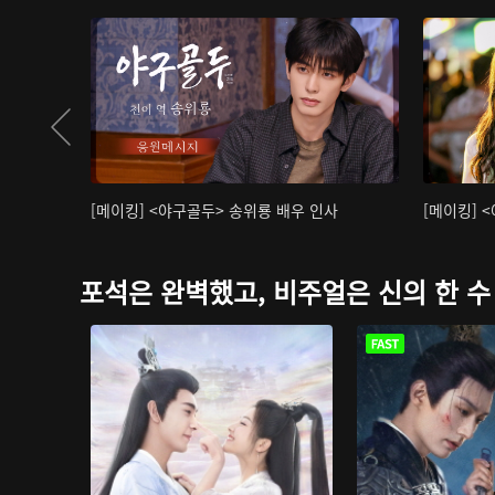
[메이킹] <야구골두> 송위룡 배우 인사
[메이킹] 
포석은 완벽했고, 비주얼은 신의 한 수