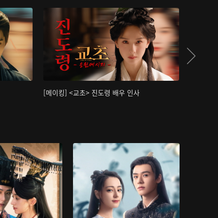
[메이킹] <교초> 진도령 배우 인사
[메이킹]