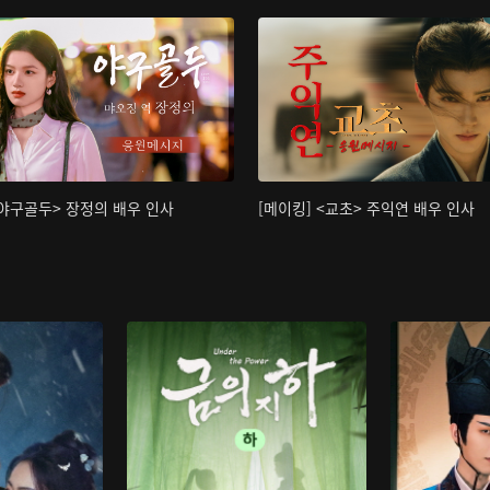
<야구골두> 장정의 배우 인사
[메이킹] <교초> 주익연 배우 인사