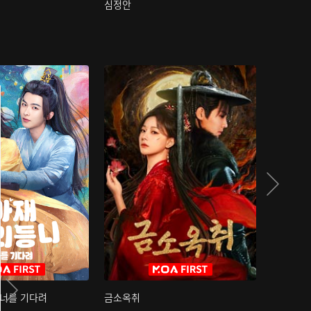
심정안
여과성음유
 너를 기다려
금소옥취
금수택심