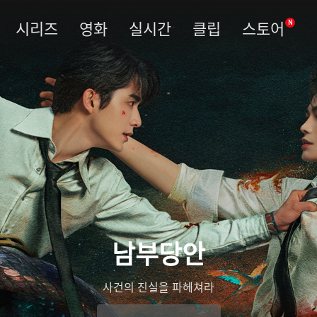
시리즈
영화
실시간
클립
스토어
N
남부당안
사건의 진실을 파헤쳐라