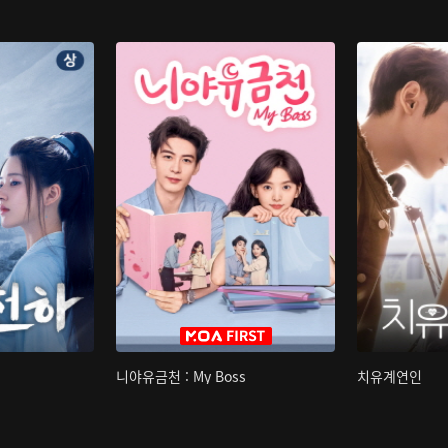
니야유금천 : My Boss
치유계연인