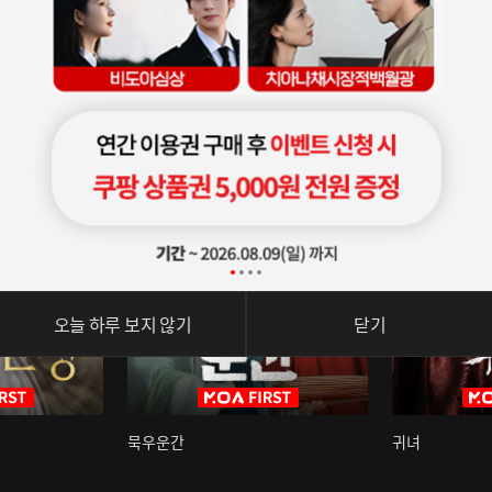
오늘 하루 보지 않기
닫기
묵우운간
귀녀