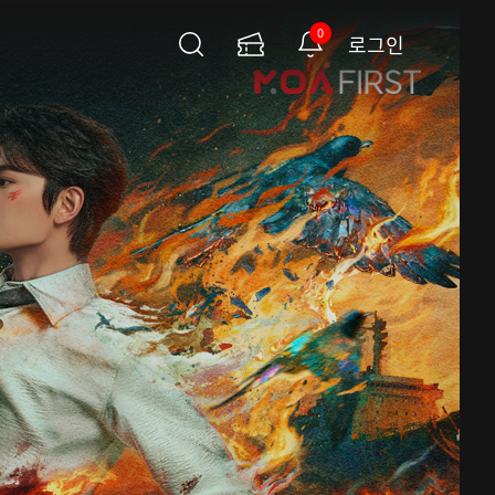
0
로그인
검
이
알
색
용
림
권
페
이
지