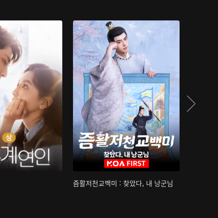
즘활저천교백미 : 찾았다, 내 낭군님
산하침