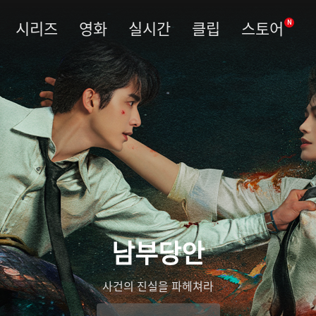
시리즈
영화
실시간
클립
스토어
N
남부당안
사건의 진실을 파헤쳐라