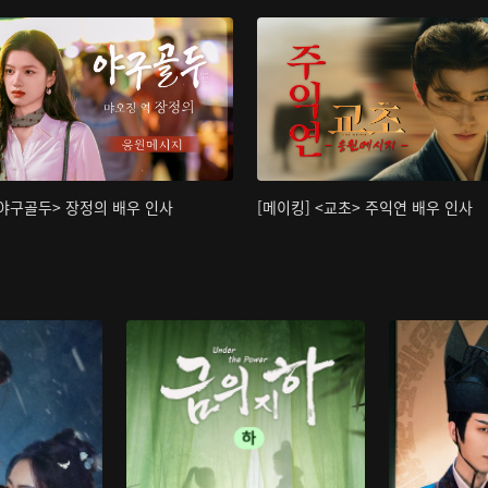
<야구골두> 장정의 배우 인사
[메이킹] <교초> 주익연 배우 인사