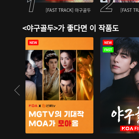
[FAST TRACK] 야구골두
[FAST T
<야구골두>가 좋다면 이 작품도