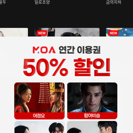
구골두
일로조양
금의지하
장중인
아재저리등니 :