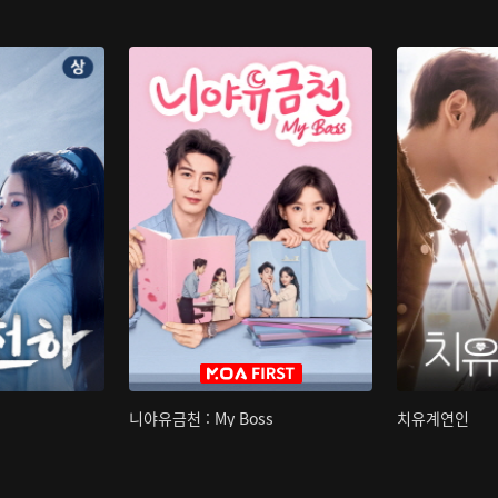
니야유금천 : My Boss
치유계연인