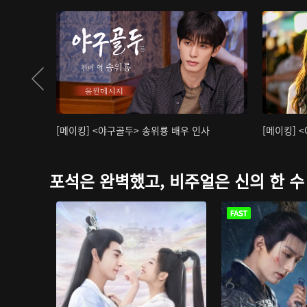
[메이킹] <야구골두> 송위룡 배우 인사
[메이킹] 
포석은 완벽했고, 비주얼은 신의 한 수