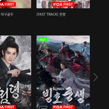
K] 야구골두
[FAST TRACK] 천향
소오강호 