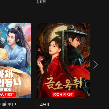
심정안
여과성음유
 너를 기다려
금소옥취
금수택심