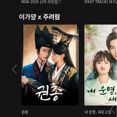
MOA 2026 신작 라인업♡
[FAST TRACK] 야
이가양 x 주려람
권총
내 운명, 새로고침