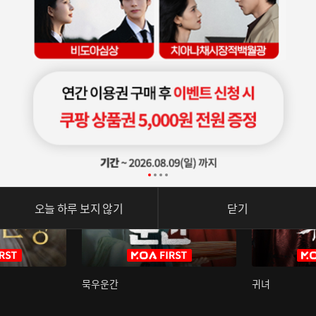
오늘 하루 보지 않기
닫기
묵우운간
귀녀