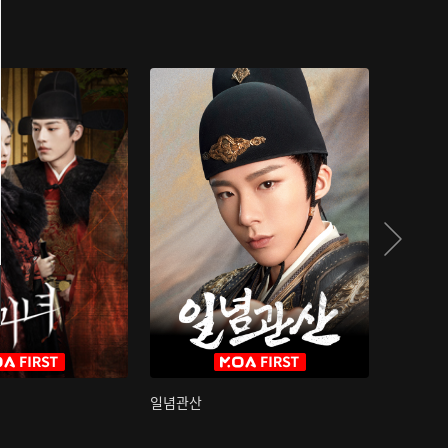
일념관산
국색방화