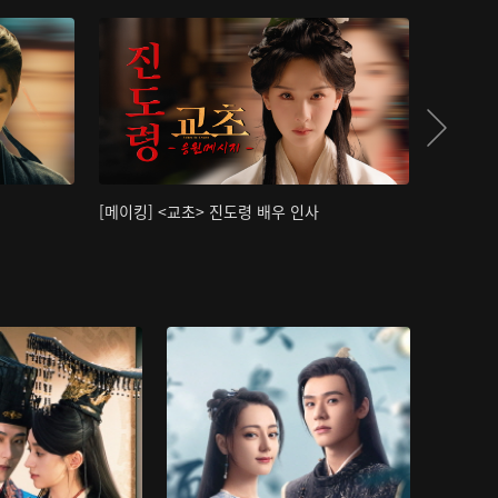
[메이킹] <교초> 진도령 배우 인사
[메이킹]