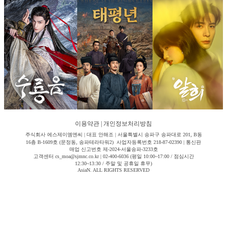
이용약관
|
개인정보처리방침
주식회사 에스제이엠엔씨 | 대표 안해조 | 서울특별시 송파구 송파대로 201, B동
16층 B-1609호 (문정동, 송파테라타워2) 사업자등록번호 218-87-02390 | 통신판
매업 신고번호 제-2024-서울송파-3233호
고객센터 cs_moa@sjmnc.co.kr | 02-400-6036 (평일 10:00~17:00 / 점심시간
12:30~13:30 / 주말 및 공휴일 휴무)
AsiaN. ALL RIGHTS RESERVED